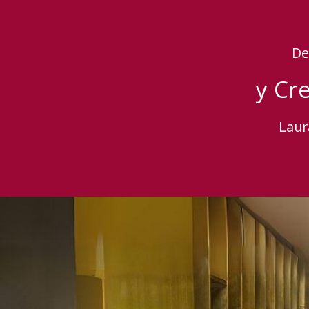
De
y Cr
Laur