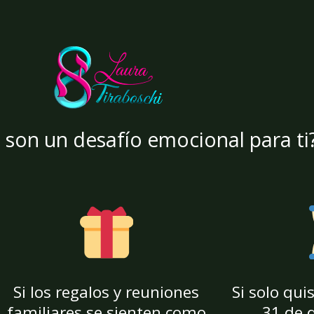
s son un desafío emocional para ti
Si los regalos y reuniones
Si solo qui
familiares se sienten como
31 de 