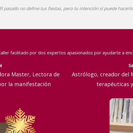
El pasado no define tus fiestas, pero tu intención sí puede hacerlo
taller facilitado por dos expertos apasionados por ayudarte a enco
i
Sa
dora Master, Lectora de
Astrólogo, creador del
por la manifestación
terapéuticas y