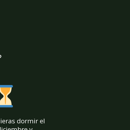
?
sieras dormir el
diciembre y