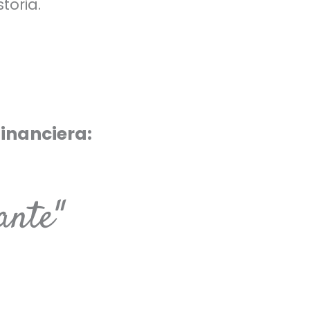
toria.
financiera:
ante"