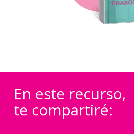
En este recurso,
te compartiré: