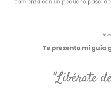
comienza con un pequeño paso: decid
No es
Te presento mi guía 
"Libérate d