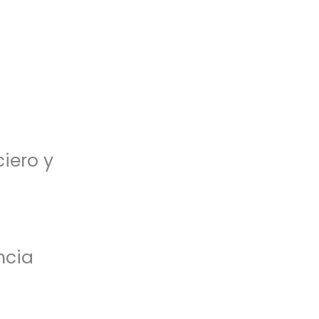
iero y
ncia