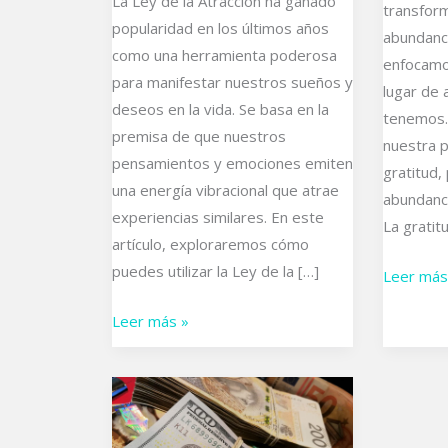
La Ley de la Atracción ha ganado
transform
popularidad en los últimos años
abundanc
como una herramienta poderosa
enfocamos
para manifestar nuestros sueños y
lugar de 
deseos en la vida. Se basa en la
tenemos.
premisa de que nuestros
nuestra p
pensamientos y emociones emiten
gratitud,
una energía vibracional que atrae
abundanc
experiencias similares. En este
La gratit
artículo, exploraremos cómo
puedes utilizar la Ley de la […]
Leer más
Leer más »
Un
gran
viaje