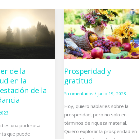
Prosperidad
y
gratitud
er de la
Prosperidad y
ación
tud en la
gratitud
estación de la
5 comentarios
/
junio 19, 2023
ia
ancia
Hoy, quiero hablarles sobre la
 2023
prosperidad, pero no solo en
términos de riqueza material.
tud es una poderosa
Quiero explorar la prosperidad en
nta que puede