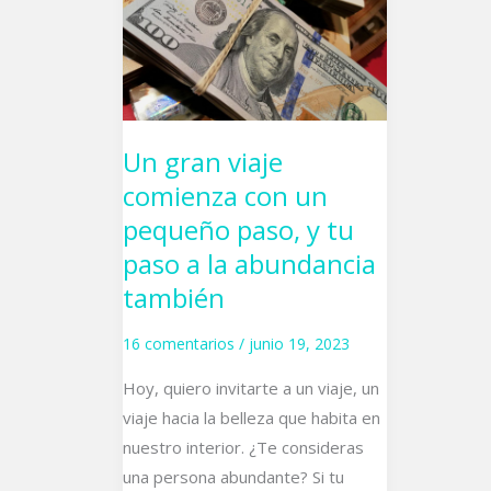
comienza
con
un
pequeño
paso,
Un gran viaje
y
comienza con un
tu
pequeño paso, y tu
paso
paso a la abundancia
a
la
también
abundancia
16 comentarios
/
junio 19, 2023
también
Hoy, quiero invitarte a un viaje, un
viaje hacia la belleza que habita en
nuestro interior. ¿Te consideras
una persona abundante? Si tu