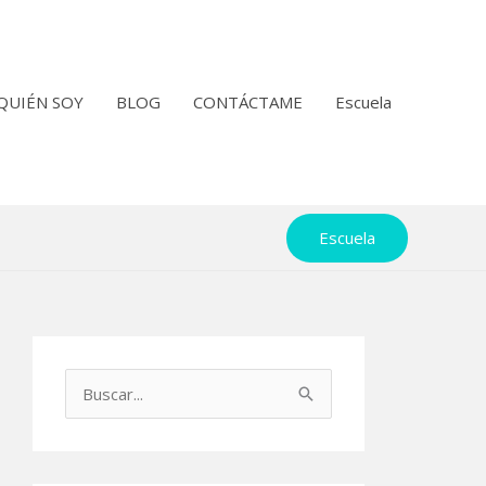
QUIÉN SOY
BLOG
CONTÁCTAME
Escuela
Escuela
B
u
s