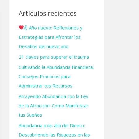
c
a
Artículos recientes
r
✌ Año nuevo: Reflexiones y
p
Estrategias para Afrontar los
o
Desafíos del nuevo año
r
21 claves para superar el trauma
:
Cultivando la Abundancia Financiera:
Consejos Prácticos para
Administrar tus Recursos
Atrayendo Abundancia con la Ley
de la Atracción: Cómo Manifestar
tus Sueños
Abundancia más allá del Dinero:
Descubriendo las Riquezas en las