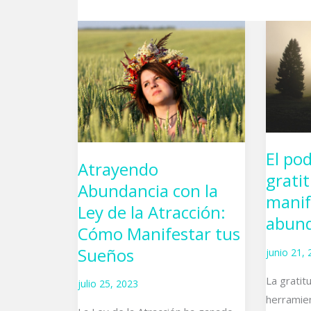
Atrayendo
El
Abundancia
poder
con
de
la
la
Ley
gratitud
de
en
la
la
El pod
Atracción:
manifest
Atrayendo
grati
Cómo
de
Abundancia con la
manif
Manifestar
la
Ley de la Atracción:
tus
abundanc
abund
Cómo Manifestar tus
Sueños
Sueños
junio 21,
La grati
julio 25, 2023
herramie