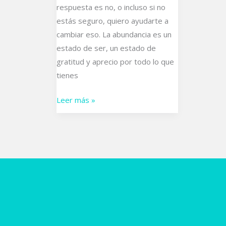
respuesta es no, o incluso si no
estás seguro, quiero ayudarte a
cambiar eso. La abundancia es un
estado de ser, un estado de
gratitud y aprecio por todo lo que
tienes
Leer más »